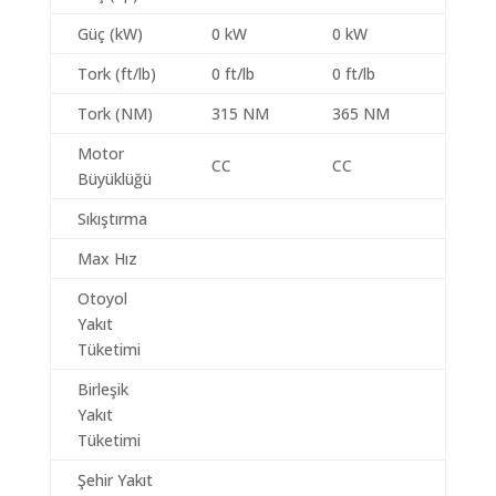
Güç (kW)
0 kW
0 kW
Tork (ft/lb)
0 ft/lb
0 ft/lb
Tork (NM)
315 NM
365 NM
Motor
CC
CC
Büyüklüğü
Sıkıştırma
Max Hız
Otoyol
Yakıt
Tüketimi
Birleşik
Yakıt
Tüketimi
Şehir Yakıt