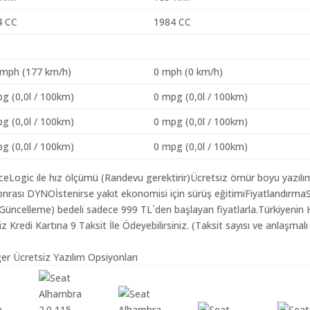
4 CC
1984 CC
 mph (177 km/h)
0 mph (0 km/h)
g (0,0l / 100km)
0 mpg (0,0l / 100km)
g (0,0l / 100km)
0 mpg (0,0l / 100km)
g (0,0l / 100km)
0 mpg (0,0l / 100km)
aceLogic ile hız ölçümü (Randevu gerektirir)Ücretsiz ömür boyu yazılı
nrası DYNOİstenirse yakıt ekonomisi için sürüş eğitimiFiyatlandırma
m Güncelleme) bedeli sadece 999 TL`den başlayan fiyatlarla.Türkiyenin 
redi Kartına 9 Taksit İle Ödeyebilirsiniz. (Taksit sayısı ve anlaşmalı
er Ücretsiz Yazılım Opsiyonları