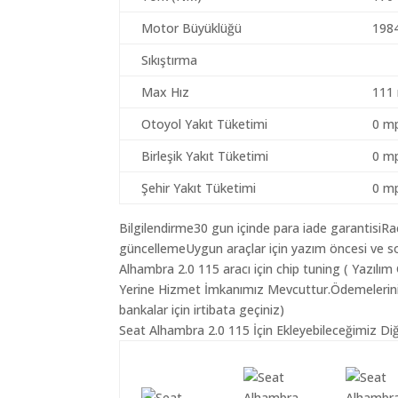
Motor Büyüklüğü
198
Sıkıştırma
Max Hız
111
Otoyol Yakıt Tüketimi
0 mp
Birleşik Yakıt Tüketimi
0 mp
Şehir Yakıt Tüketimi
0 mp
Bilgilendirme30 gun içinde para iade garantisiR
güncellemeUygun araçlar için yazım öncesi ve so
Alhambra 2.0 115 aracı için chip tuning ( Yazılı
Yerine Hizmet İmkanımız Mevcuttur.Ödemeleriniz K
bankalar için irtibata geçiniz)
Seat Alhambra 2.0 115 İçin Ekleyebileceğimiz Diğ