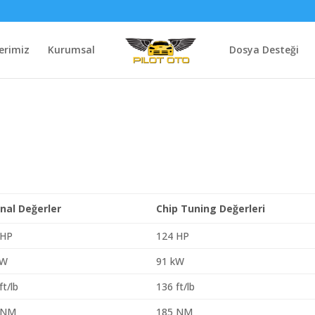
erimiz
Kurumsal
Dosya Desteği
inal Değerler
Chip Tuning Değerleri
 HP
124 HP
kW
91 kW
ft/lb
136 ft/lb
 NM
185 NM