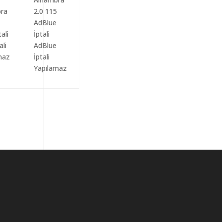
ali
AdBlue
maz
İptali
Yapılamaz