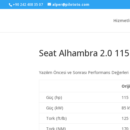
+90 242 408 35 07
alper@pilototo.com
Hizmetl
Seat Alhambra 2.0 115
Yazılım Öncesi ve Sonrası Performans Değerleri
Orij
Güç (hp)
115
Güç (kW)
85 
Tork (ft/lb)
125 
Tork (NM)
170