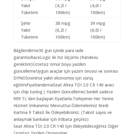
Yakıt
(4,2l /
(4,0l /
Tüketimi
100km)
100km)
Şehir
38 mpg
39 mpg
Yakıt
(6,2l /
(6,0l /
Tüketimi
100km)
100km)
Bilgilendirme30 gun içinde para iade
garantisiRaceLogic ile hız ölçümü (Randevu
gerektirir)Ücretsiz ömür boyu yazılım
güncellemeUygun araçlar için yazım öncesi ve sonrası
DYNOİstenirse yakıt ekonomisi için sürüş
eğitimiFiyatlandırmaSeat Altea TDI 2.0 CR 140 aracı
için chip tuning ( Yazılım Güncelleme) bedeli sadece
999 TL`den başlayan fiyatlarla.Türkiyenin Her Yerine
Hizmet İmkanımız Mevcuttur.Ödemeleriniz Kredi
Kartına 9 Taksit İle Ödeyebilirsiniz. (Taksit sayısı ve
anlaşmalı bankalar için irtibata geçiniz)
Seat Altea TDI 2.0 CR 140 İçin Ekleyebileceğimiz Diğer
Ücretsiz Yazılım Opsiyonları