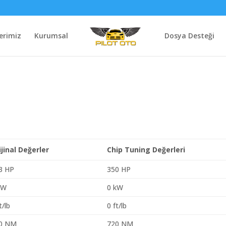
erimiz
Kurumsal
Dosya Desteği
ijinal Değerler
Chip Tuning Değerleri
3 HP
350 HP
kW
0 kW
t/lb
0 ft/lb
0 NM
720 NM