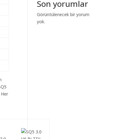
Son yorumlar
Görüntülenecek bir yorum
yok.
m
aSQ5
n Her