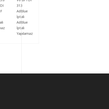
ali
AdBlue
maz
İptali
Yapılamaz