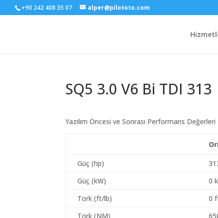
+90 242 408 35 07
alper@pilototo.com
Hizmetl
SQ5 3.0 V6 Bi TDI 313
Yazılım Öncesi ve Sonrası Performans Değerleri
Or
Güç (hp)
31
Güç (kW)
0 
Tork (ft/lb)
0 f
Tork (NM)
65