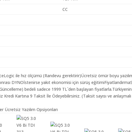
CC
aceLogic ile hız ölçümü (Randevu gerektirir)Ücretsiz ömür boyu yazılı
onrası DYNOİstenirse yakıt ekonomisi için sürüş eğitimiFiyatlandırm
ım Güncelleme) bedeli sadece 1999 TL`den başlayan fiyatlarla.Türkiyeni
redi Kartına 9 Taksit İle Ödeyebilirsiniz. (Taksit sayısı ve anlaşmalı
er Ücretsiz Yazılım Opsiyonları