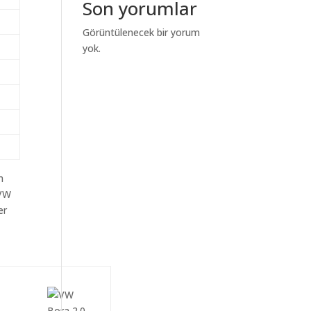
Son yorumlar
Görüntülenecek bir yorum
yok.
m
aVW
er