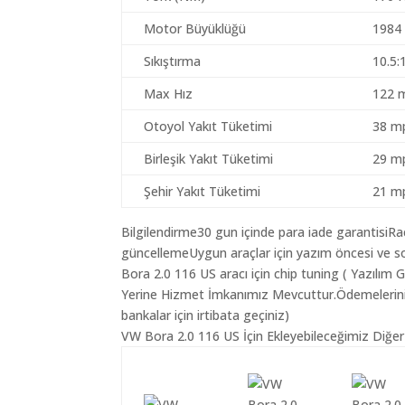
Motor Büyüklüğü
1984
Sıkıştırma
10.5:
Max Hız
122 
Otoyol Yakıt Tüketimi
38 mp
Birleşik Yakıt Tüketimi
29 mp
Şehir Yakıt Tüketimi
21 mp
Bilgilendirme30 gun içinde para iade garantisiR
güncellemeUygun araçlar için yazım öncesi ve s
Bora 2.0 116 US aracı için chip tuning ( Yazılım
Yerine Hizmet İmkanımız Mevcuttur.Ödemeleriniz K
bankalar için irtibata geçiniz)
VW Bora 2.0 116 US İçin Ekleyebileceğimiz Diğer