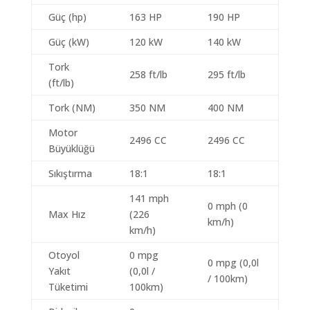
Güç (hp)
163 HP
190 HP
Güç (kW)
120 kW
140 kW
Tork
258 ft/lb
295 ft/lb
(ft/lb)
Tork (NM)
350 NM
400 NM
Motor
2496 CC
2496 CC
Büyüklüğü
Sıkıştırma
18:1
18:1
141 mph
0 mph (0
Max Hız
(226
km/h)
km/h)
Otoyol
0 mpg
0 mpg (0,0l
Yakıt
(0,0l /
/ 100km)
Tüketimi
100km)