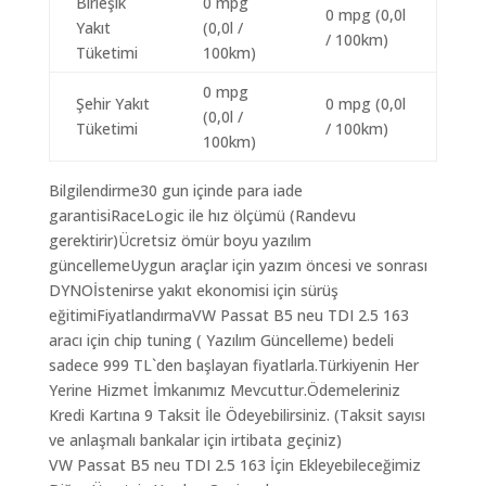
Birleşik
0 mpg
0 mpg (0,0l
Yakıt
(0,0l /
/ 100km)
Tüketimi
100km)
0 mpg
Şehir Yakıt
0 mpg (0,0l
(0,0l /
Tüketimi
/ 100km)
100km)
Bilgilendirme30 gun içinde para iade
garantisiRaceLogic ile hız ölçümü (Randevu
gerektirir)Ücretsiz ömür boyu yazılım
güncellemeUygun araçlar için yazım öncesi ve sonrası
DYNOİstenirse yakıt ekonomisi için sürüş
eğitimiFiyatlandırmaVW Passat B5 neu TDI 2.5 163
aracı için chip tuning ( Yazılım Güncelleme) bedeli
sadece 999 TL`den başlayan fiyatlarla.Türkiyenin Her
Yerine Hizmet İmkanımız Mevcuttur.Ödemeleriniz
Kredi Kartına 9 Taksit İle Ödeyebilirsiniz. (Taksit sayısı
ve anlaşmalı bankalar için irtibata geçiniz)
VW Passat B5 neu TDI 2.5 163 İçin Ekleyebileceğimiz