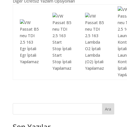
Diğer Ücretsiz Yazılım Opsiyonları
Egr İptali
Start
Lambda
Laun
Yapılamaz
Stop İptali
(O2) İptali
Kont
Yapılamaz
Yapılamaz
İptali
Yapı
Ara
Son Yazılar