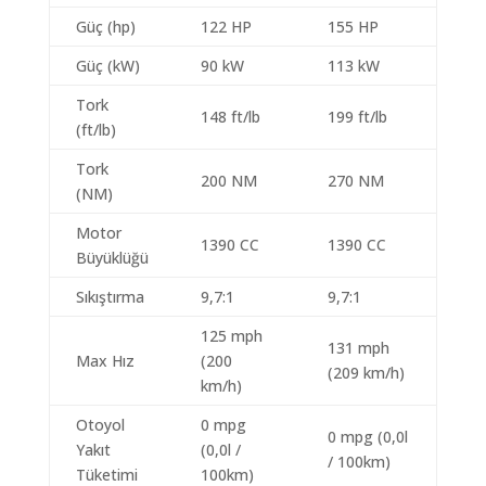
Güç (hp)
122 HP
155 HP
Güç (kW)
90 kW
113 kW
Tork
148 ft/lb
199 ft/lb
(ft/lb)
Tork
200 NM
270 NM
(NM)
Motor
1390 CC
1390 CC
Büyüklüğü
Sıkıştırma
9,7:1
9,7:1
125 mph
131 mph
Max Hız
(200
(209 km/h)
km/h)
Otoyol
0 mpg
0 mpg (0,0l
Yakıt
(0,0l /
/ 100km)
Tüketimi
100km)