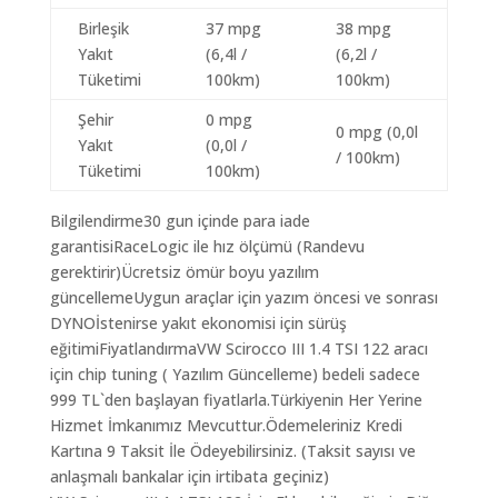
Birleşik
37 mpg
38 mpg
Yakıt
(6,4l /
(6,2l /
Tüketimi
100km)
100km)
Şehir
0 mpg
0 mpg (0,0l
Yakıt
(0,0l /
/ 100km)
Tüketimi
100km)
Bilgilendirme30 gun içinde para iade
garantisiRaceLogic ile hız ölçümü (Randevu
gerektirir)Ücretsiz ömür boyu yazılım
güncellemeUygun araçlar için yazım öncesi ve sonrası
DYNOİstenirse yakıt ekonomisi için sürüş
eğitimiFiyatlandırmaVW Scirocco III 1.4 TSI 122 aracı
için chip tuning ( Yazılım Güncelleme) bedeli sadece
999 TL`den başlayan fiyatlarla.Türkiyenin Her Yerine
Hizmet İmkanımız Mevcuttur.Ödemeleriniz Kredi
Kartına 9 Taksit İle Ödeyebilirsiniz. (Taksit sayısı ve
anlaşmalı bankalar için irtibata geçiniz)