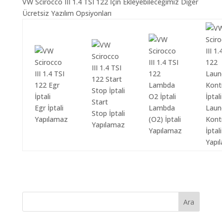
VW Scirocco III 1.4 TSI 122 İçin Ekleyebileceğimiz Diğer
Ücretsiz Yazılım Opsiyonları
Start
Egr İptali
Lambda
Laun
Stop İptali
Yapılamaz
(O2) İptali
Kont
Yapılamaz
Yapılamaz
İptali
Yapı
Ara