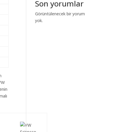
Son yorumlar
Görüntülenecek bir yorum
yok.
m
aVW
yenin
malı