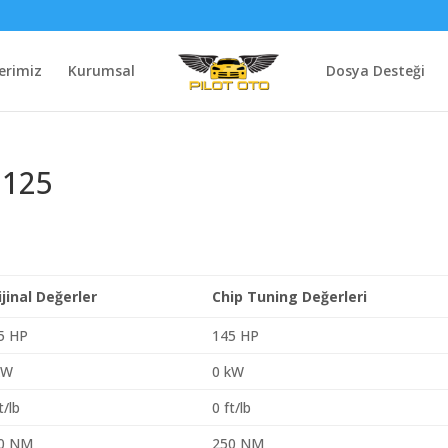
erimiz
Kurumsal
Dosya Desteği
 125
ijinal Değerler
Chip Tuning Değerleri
5 HP
145 HP
kW
0 kW
t/lb
0 ft/lb
0 NM
250 NM