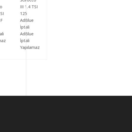
ali
AdBlue
maz
İptali
Yapılamaz