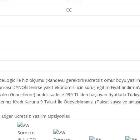
CC
aceLogic ile hız ölçümü (Randevu gerektirir)Ücretsiz ömür boyu yazılı
onrası DYNOİstenirse yakıt ekonomisi için sürüş eğitimiFiyatlandırm
 Yazılım Güncelleme) bedeli sadece 999 TL`den başlayan fiyatlarla.Türki
iz Kredi Kartına 9 Taksit İle Ödeyebilirsiniz. (Taksit sayısı ve anlaş
z Diğer Ücretsiz Yazılım Opsiyonları