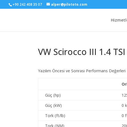
+90 242 408 35 07
alper@pilototo.com
Hizmetl
VW Scirocco III 1.4 TSI
Yazılım Öncesi ve Sonrası Performans Değerleri
Or
Güç (hp)
12
Güç (kW)
0 
Tork (ft/lb)
0 f
Tork (NM)
20