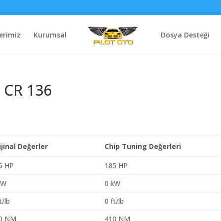
erimiz
Kurumsal
Dosya Desteği
I CR 136
ijinal Değerler
Chip Tuning Değerleri
6 HP
185 HP
kW
0 kW
t/lb
0 ft/lb
0 NM
410 NM