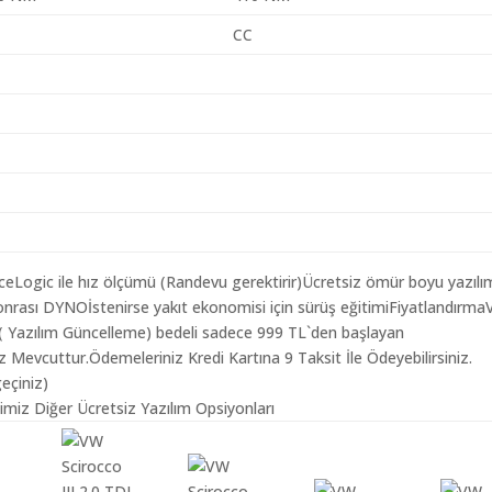
CC
aceLogic ile hız ölçümü (Randevu gerektirir)Ücretsiz ömür boyu yazılı
onrası DYNOİstenirse yakıt ekonomisi için sürüş eğitimiFiyatlandırm
ng ( Yazılım Güncelleme) bedeli sadece 999 TL`den başlayan
z Mevcuttur.Ödemeleriniz Kredi Kartına 9 Taksit İle Ödeyebilirsiniz.
geçiniz)
ğimiz Diğer Ücretsiz Yazılım Opsiyonları