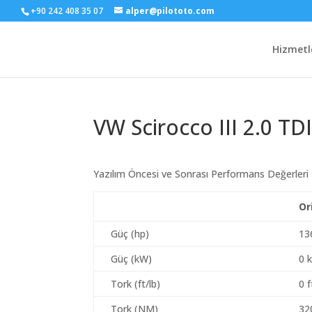
+90 242 408 35 07
alper@pilototo.com
Hizmetl
VW Scirocco III 2.0 TD
Yazılım Öncesi ve Sonrası Performans Değerleri
Or
Güç (hp)
13
Güç (kW)
0 
Tork (ft/lb)
0 f
Tork (NM)
32