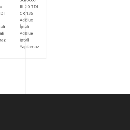
ali
AdBlue
maz
İptali
Yapılamaz