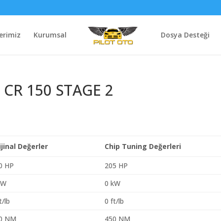
erimiz
Kurumsal
Dosya Desteği
DI CR 150 STAGE 2
ijinal Değerler
Chip Tuning Değerleri
0 HP
205 HP
kW
0 kW
t/lb
0 ft/lb
0 NM
450 NM