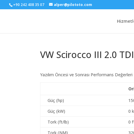
+90 242 408 35 07
alper@pilototo.com
Hizmetl
VW Scirocco III 2.0 T
Yazılım Öncesi ve Sonrası Performans Değerleri
Or
Güç (hp)
15
Güç (kW)
0 
Tork (ft/lb)
0 f
Tork (NM)
32