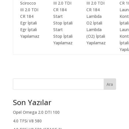
Egr İptali
Start
Lambda
Laun
Yapılamaz
Stop İptali
(O2) İptali
Kont
Yapılamaz
Yapılamaz
İptali
Yapı
Ara
Son Yazılar
Opel Omega 2.0 DTI 100
4.0 TFSi V8 580