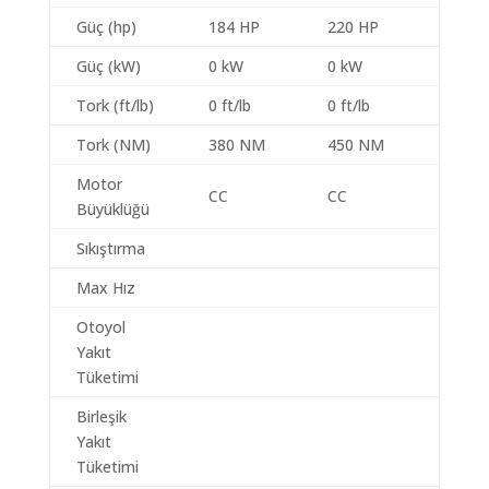
Güç (hp)
184 HP
220 HP
Güç (kW)
0 kW
0 kW
Tork (ft/lb)
0 ft/lb
0 ft/lb
Tork (NM)
380 NM
450 NM
Motor
CC
CC
Büyüklüğü
Sıkıştırma
Max Hız
Otoyol
Yakıt
Tüketimi
Birleşik
Yakıt
Tüketimi