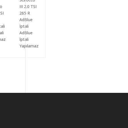
ali
AdBlue
maz
İptali
Yapılamaz