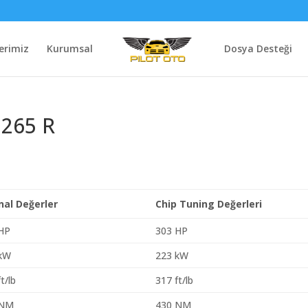
erimiz
Kurumsal
Dosya Desteği
 265 R
inal Değerler
Chip Tuning Değerleri
HP
303 HP
 kW
223 kW
t/lb
317 ft/lb
 NM
430 NM