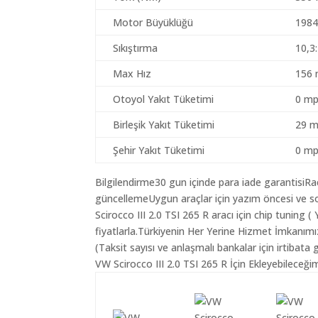
Motor Büyüklüğü
1984
Sıkıştırma
10,3
Max Hız
156 
Otoyol Yakıt Tüketimi
0 mp
Birleşik Yakıt Tüketimi
29 m
Şehir Yakıt Tüketimi
0 mp
Bilgilendirme30 gun içinde para iade garantisiR
güncellemeUygun araçlar için yazım öncesi ve s
Scirocco III 2.0 TSI 265 R aracı için chip tuning
fiyatlarla.Türkiyenin Her Yerine Hizmet İmkanımı
(Taksit sayısı ve anlaşmalı bankalar için irtibata 
VW Scirocco III 2.0 TSI 265 R İçin Ekleyebileceği