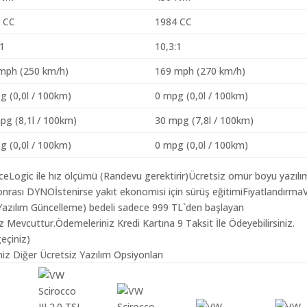
 CC
1984 CC
:1
10,3:1
mph (250 km/h)
169 mph (270 km/h)
g (0,0l / 100km)
0 mpg (0,0l / 100km)
pg (8,1l / 100km)
30 mpg (7,8l / 100km)
g (0,0l / 100km)
0 mpg (0,0l / 100km)
aceLogic ile hız ölçümü (Randevu gerektirir)Ücretsiz ömür boyu yazılı
onrası DYNOİstenirse yakıt ekonomisi için sürüş eğitimiFiyatlandırm
 ( Yazılım Güncelleme) bedeli sadece 999 TL`den başlayan
z Mevcuttur.Ödemeleriniz Kredi Kartına 9 Taksit İle Ödeyebilirsiniz.
geçiniz)
miz Diğer Ücretsiz Yazılım Opsiyonları