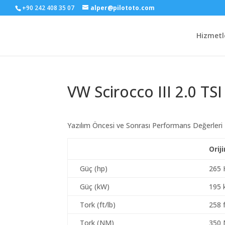
+90 242 408 35 07
alper@pilototo.com
Hizmetl
VW Scirocco III 2.0 TSI
Yazılım Öncesi ve Sonrası Performans Değerleri
Orij
Güç (hp)
265 
Güç (kW)
195
Tork (ft/lb)
258 f
Tork (NM)
350