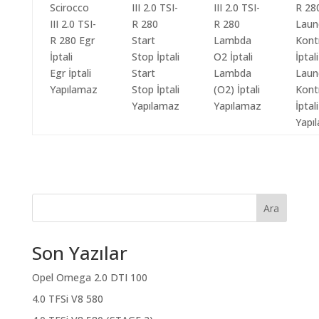
Egr İptali
Start
Lambda
Laun
Yapılamaz
Stop İptali
(O2) İptali
Kont
Yapılamaz
Yapılamaz
İptali
Yapı
Ara
Son Yazılar
Opel Omega 2.0 DTI 100
4.0 TFSi V8 580