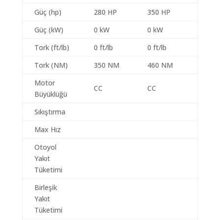
Güç (hp)
280 HP
350 HP
Güç (kW)
0 kW
0 kW
Tork (ft/lb)
0 ft/lb
0 ft/lb
Tork (NM)
350 NM
460 NM
Motor
CC
CC
Büyüklüğü
Sıkıştırma
Max Hız
Otoyol
Yakıt
Tüketimi
Birleşik
Yakıt
Tüketimi