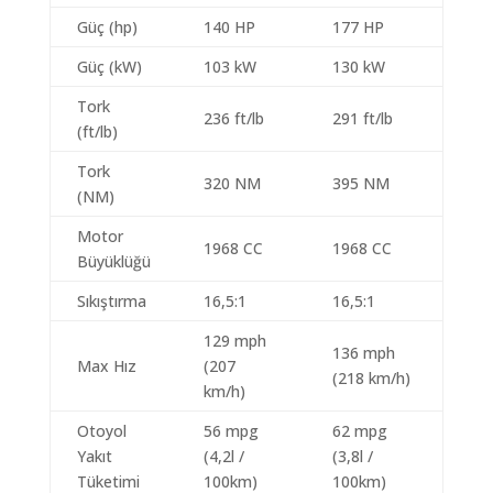
Güç (hp)
140 HP
177 HP
Güç (kW)
103 kW
130 kW
Tork
236 ft/lb
291 ft/lb
(ft/lb)
Tork
320 NM
395 NM
(NM)
Motor
1968 CC
1968 CC
Büyüklüğü
Sıkıştırma
16,5:1
16,5:1
129 mph
136 mph
Max Hız
(207
(218 km/h)
km/h)
Otoyol
56 mpg
62 mpg
Yakıt
(4,2l /
(3,8l /
Tüketimi
100km)
100km)