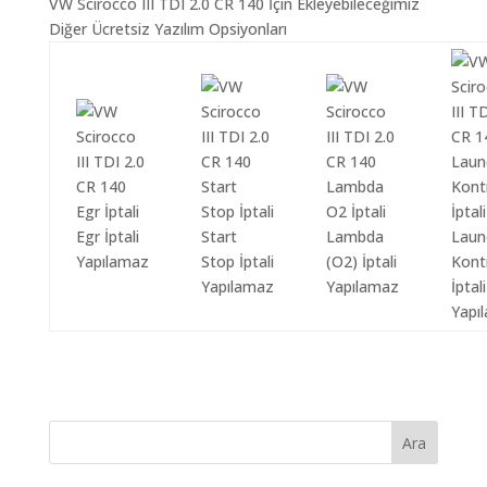
VW Scirocco III TDI 2.0 CR 140 İçin Ekleyebileceğimiz
Diğer Ücretsiz Yazılım Opsiyonları
Egr İptali
Start
Lambda
Laun
Yapılamaz
Stop İptali
(O2) İptali
Kont
Yapılamaz
Yapılamaz
İptali
Yapı
Ara