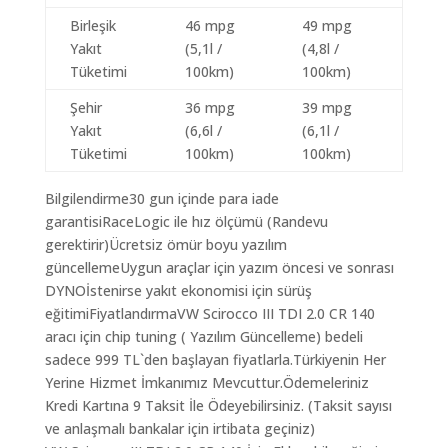
Birleşik
46 mpg
49 mpg
Yakıt
(5,1l /
(4,8l /
Tüketimi
100km)
100km)
Şehir
36 mpg
39 mpg
Yakıt
(6,6l /
(6,1l /
Tüketimi
100km)
100km)
Bilgilendirme30 gun içinde para iade
garantisiRaceLogic ile hız ölçümü (Randevu
gerektirir)Ücretsiz ömür boyu yazılım
güncellemeUygun araçlar için yazım öncesi ve sonrası
DYNOİstenirse yakıt ekonomisi için sürüş
eğitimiFiyatlandırmaVW Scirocco III TDI 2.0 CR 140
aracı için chip tuning ( Yazılım Güncelleme) bedeli
sadece 999 TL`den başlayan fiyatlarla.Türkiyenin Her
Yerine Hizmet İmkanımız Mevcuttur.Ödemeleriniz
Kredi Kartına 9 Taksit İle Ödeyebilirsiniz. (Taksit sayısı
ve anlaşmalı bankalar için irtibata geçiniz)