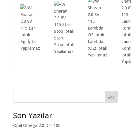
Start
Egr İptali
Lambda
Laun
Stop İptali
Yapılamaz
(O2) İptali
Kont
Yapılamaz
Yapılamaz
İptali
Yapı
Ara
Son Yazılar
Opel Omega 2.0 DTI 100