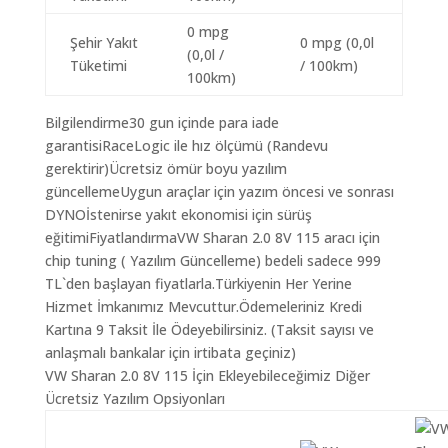
0 mpg
Şehir Yakıt
0 mpg (0,0l
(0,0l /
Tüketimi
/ 100km)
100km)
Bilgilendirme30 gun içinde para iade
garantisiRaceLogic ile hız ölçümü (Randevu
gerektirir)Ücretsiz ömür boyu yazılım
güncellemeUygun araçlar için yazım öncesi ve sonrası
DYNOİstenirse yakıt ekonomisi için sürüş
eğitimiFiyatlandırmaVW Sharan 2.0 8V 115 aracı için
chip tuning ( Yazılım Güncelleme) bedeli sadece 999
TL`den başlayan fiyatlarla.Türkiyenin Her Yerine
Hizmet İmkanımız Mevcuttur.Ödemeleriniz Kredi
Kartına 9 Taksit İle Ödeyebilirsiniz. (Taksit sayısı ve
anlaşmalı bankalar için irtibata geçiniz)
VW Sharan 2.0 8V 115 İçin Ekleyebileceğimiz Diğer
Ücretsiz Yazılım Opsiyonları