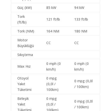
Güç (kW)
85 kW
94 kW
Tork
121 ft/lb
133 ft/lb
(ft/lb)
Tork (NM)
164 NM
180 NM
Motor
CC
CC
Büyüklüğü
Sıkıştırma
0 mph (0
0 mph (0
Max Hız
km/h)
km/h)
Otoyol
0 mpg
0 mpg (0,0l
Yakıt
(0,0l /
/ 100km)
Tüketimi
100km)
Birleşik
0 mpg
0 mpg (0,0l
Yakıt
(0,0l /
/ 100km)
Tüketimi
100km)