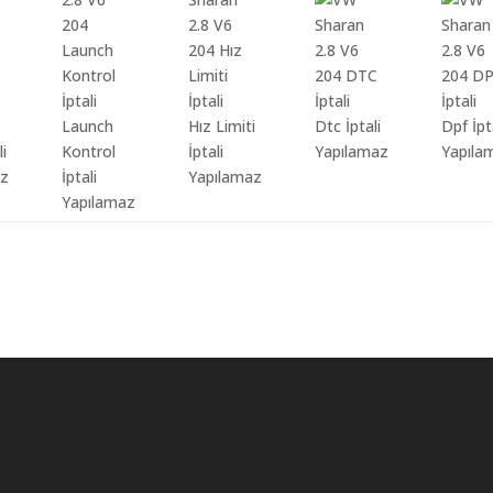
Launch
Hız Limiti
Dtc İptali
Dpf İpt
li
Kontrol
İptali
Yapılamaz
Yapıla
az
İptali
Yapılamaz
Yapılamaz