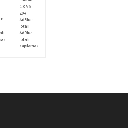
ali
AdBlue
maz
İptali
Yapılamaz