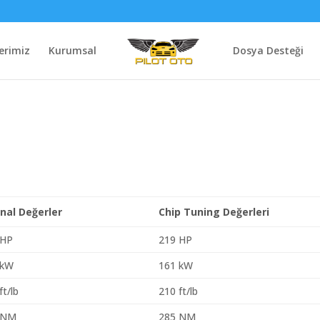
erimiz
Kurumsal
Dosya Desteği
inal Değerler
Chip Tuning Değerleri
 HP
219 HP
 kW
161 kW
ft/lb
210 ft/lb
 NM
285 NM