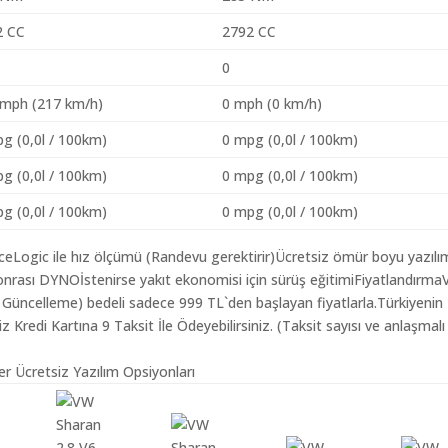
2 CC
2792 CC
0
 mph (217 km/h)
0 mph (0 km/h)
g (0,0l / 100km)
0 mpg (0,0l / 100km)
g (0,0l / 100km)
0 mpg (0,0l / 100km)
g (0,0l / 100km)
0 mpg (0,0l / 100km)
aceLogic ile hız ölçümü (Randevu gerektirir)Ücretsiz ömür boyu yazılı
onrası DYNOİstenirse yakıt ekonomisi için sürüş eğitimiFiyatlandırm
ım Güncelleme) bedeli sadece 999 TL`den başlayan fiyatlarla.Türkiyenin
redi Kartına 9 Taksit İle Ödeyebilirsiniz. (Taksit sayısı ve anlaşmalı
r Ücretsiz Yazılım Opsiyonları