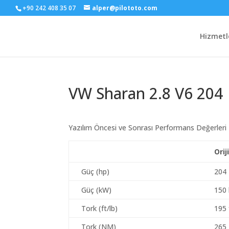
+90 242 408 35 07
alper@pilototo.com
Hizmetl
VW Sharan 2.8 V6 204
Yazılım Öncesi ve Sonrası Performans Değerleri
Orij
Güç (hp)
204
Güç (kW)
150
Tork (ft/lb)
195 
Tork (NM)
265