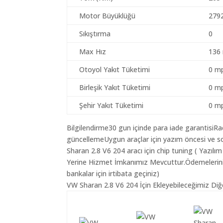
Motor Büyüklüğü
279
Sıkıştırma
0
Max Hız
136
Otoyol Yakıt Tüketimi
0 mp
Birleşik Yakıt Tüketimi
0 mp
Şehir Yakıt Tüketimi
0 mp
Bilgilendirme30 gun içinde para iade garantisiR
güncellemeUygun araçlar için yazım öncesi ve s
Sharan 2.8 V6 204 aracı için chip tuning ( Yazıl
Yerine Hizmet İmkanımız Mevcuttur.Ödemeleriniz K
bankalar için irtibata geçiniz)
VW Sharan 2.8 V6 204 İçin Ekleyebileceğimiz Diğe