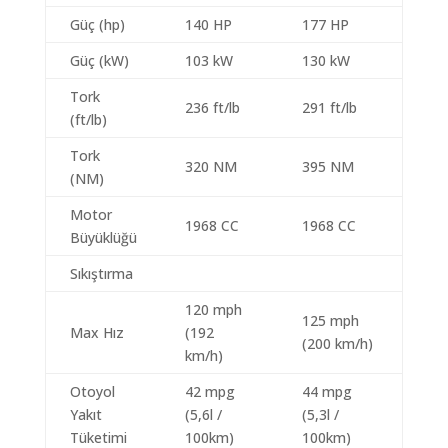
Güç (hp)
140 HP
177 HP
Güç (kW)
103 kW
130 kW
Tork
236 ft/lb
291 ft/lb
(ft/lb)
Tork
320 NM
395 NM
(NM)
Motor
1968 CC
1968 CC
Büyüklüğü
Sıkıştırma
120 mph
125 mph
Max Hız
(192
(200 km/h)
km/h)
Otoyol
42 mpg
44 mpg
Yakıt
(5,6l /
(5,3l /
Tüketimi
100km)
100km)