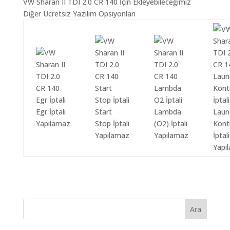
VW Sharan II TDI 2.0 CR 140 İçin Ekleyebileceğimiz
Diğer Ücretsiz Yazılım Opsiyonları
Egr İptali
Start
Lambda
Laun
Yapılamaz
Stop İptali
(O2) İptali
Kont
Yapılamaz
Yapılamaz
İptali
Yapı
Ara