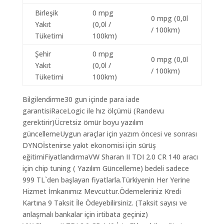
Birleşik
0 mpg
0 mpg (0,0l
Yakıt
(0,0l /
/ 100km)
Tüketimi
100km)
Şehir
0 mpg
0 mpg (0,0l
Yakıt
(0,0l /
/ 100km)
Tüketimi
100km)
Bilgilendirme30 gun içinde para iade
garantisiRaceLogic ile hız ölçümü (Randevu
gerektirir)Ücretsiz ömür boyu yazılım
güncellemeUygun araçlar için yazım öncesi ve sonrası
DYNOİstenirse yakıt ekonomisi için sürüş
eğitimiFiyatlandırmaVW Sharan II TDI 2.0 CR 140 aracı
için chip tuning ( Yazılım Güncelleme) bedeli sadece
999 TL`den başlayan fiyatlarla.Türkiyenin Her Yerine
Hizmet İmkanımız Mevcuttur.Ödemeleriniz Kredi
Kartına 9 Taksit İle Ödeyebilirsiniz. (Taksit sayısı ve
anlaşmalı bankalar için irtibata geçiniz)