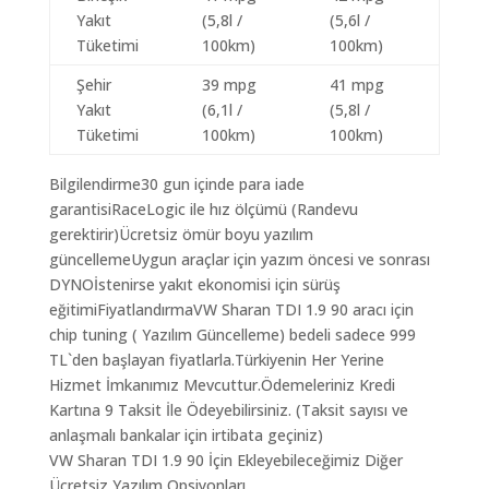
Yakıt
(5,8l /
(5,6l /
Tüketimi
100km)
100km)
Şehir
39 mpg
41 mpg
Yakıt
(6,1l /
(5,8l /
Tüketimi
100km)
100km)
Bilgilendirme30 gun içinde para iade
garantisiRaceLogic ile hız ölçümü (Randevu
gerektirir)Ücretsiz ömür boyu yazılım
güncellemeUygun araçlar için yazım öncesi ve sonrası
DYNOİstenirse yakıt ekonomisi için sürüş
eğitimiFiyatlandırmaVW Sharan TDI 1.9 90 aracı için
chip tuning ( Yazılım Güncelleme) bedeli sadece 999
TL`den başlayan fiyatlarla.Türkiyenin Her Yerine
Hizmet İmkanımız Mevcuttur.Ödemeleriniz Kredi
Kartına 9 Taksit İle Ödeyebilirsiniz. (Taksit sayısı ve
anlaşmalı bankalar için irtibata geçiniz)
VW Sharan TDI 1.9 90 İçin Ekleyebileceğimiz Diğer
Ücretsiz Yazılım Opsiyonları