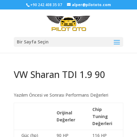
+90 242 408 35 07
alper@pilototo.com
Bir Sayfa Seçin
VW Sharan TDI 1.9 90
Yazılım Öncesi ve Sonrası Performans Değerleri
Chip
Orijinal
Tuning
Değerler
Değerleri
Güç (hp)
90 HP
116 HP