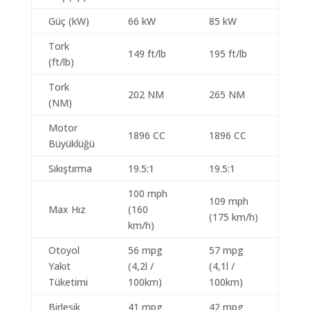
Güç (kW)
66 kW
85 kW
Tork
149 ft/lb
195 ft/lb
(ft/lb)
Tork
202 NM
265 NM
(NM)
Motor
1896 CC
1896 CC
Büyüklüğü
Sıkıştırma
19.5:1
19.5:1
100 mph
109 mph
Max Hız
(160
(175 km/h)
km/h)
Otoyol
56 mpg
57 mpg
Yakıt
(4,2l /
(4,1l /
Tüketimi
100km)
100km)
Birleşik
41 mpg
42 mpg