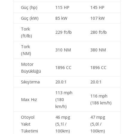
Güç (hp)
115 HP
145 HP
Güç (kW)
85 kW
107 kW
Tork
229 ft/lb
280 ft/lb
(ft/lb)
Tork
310 NM
380 NM
(NM)
Motor
1896 CC
1896 CC
Büyüklüğü
Sıkıştırma
20.0:1
20.0:1
113 mph
116 mph
Max Hız
(180
(186 km/h)
km/h)
Otoyol
46 mpg
47 mpg
Yakıt
(5,1l /
(5,0l /
Tüketimi
100km)
100km)