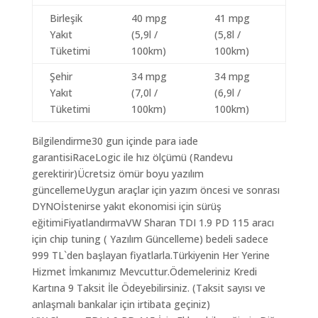
Birleşik
40 mpg
41 mpg
Yakıt
(5,9l /
(5,8l /
Tüketimi
100km)
100km)
Şehir
34 mpg
34 mpg
Yakıt
(7,0l /
(6,9l /
Tüketimi
100km)
100km)
Bilgilendirme30 gun içinde para iade
garantisiRaceLogic ile hız ölçümü (Randevu
gerektirir)Ücretsiz ömür boyu yazılım
güncellemeUygun araçlar için yazım öncesi ve sonrası
DYNOİstenirse yakıt ekonomisi için sürüş
eğitimiFiyatlandırmaVW Sharan TDI 1.9 PD 115 aracı
için chip tuning ( Yazılım Güncelleme) bedeli sadece
999 TL`den başlayan fiyatlarla.Türkiyenin Her Yerine
Hizmet İmkanımız Mevcuttur.Ödemeleriniz Kredi
Kartına 9 Taksit İle Ödeyebilirsiniz. (Taksit sayısı ve
anlaşmalı bankalar için irtibata geçiniz)