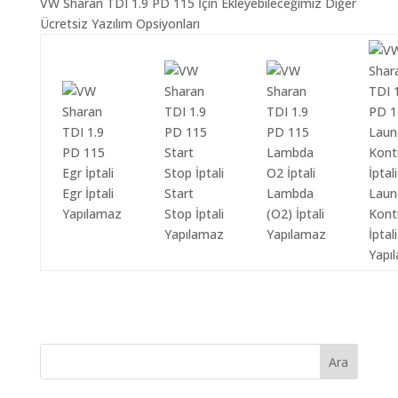
VW Sharan TDI 1.9 PD 115 İçin Ekleyebileceğimiz Diğer
Ücretsiz Yazılım Opsiyonları
Egr İptali
Start
Lambda
Laun
Yapılamaz
Stop İptali
(O2) İptali
Kont
Yapılamaz
Yapılamaz
İptali
Yapı
Ara