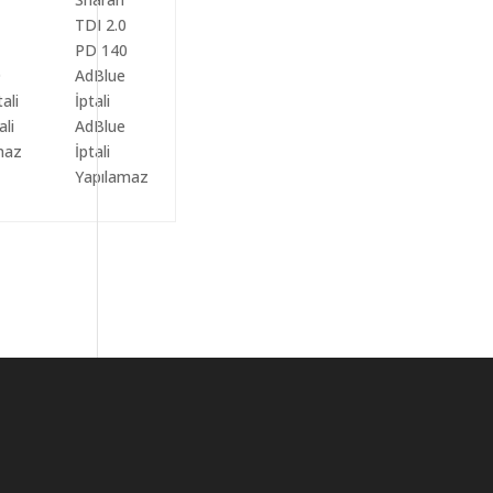
ali
AdBlue
maz
İptali
Yapılamaz