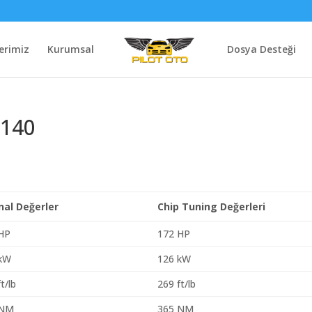
erimiz
Kurumsal
Dosya Desteği
 140
inal Değerler
Chip Tuning Değerleri
HP
172 HP
 kW
126 kW
t/lb
269 ft/lb
 NM
365 NM