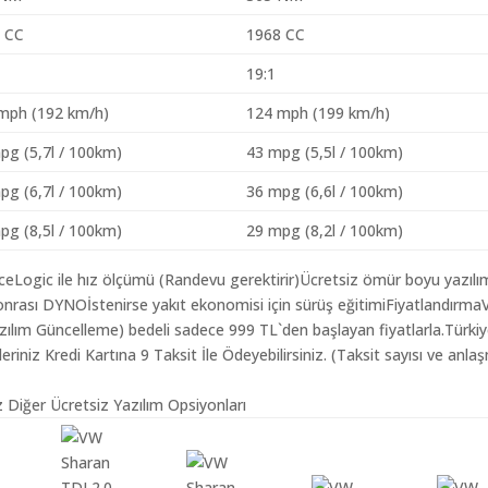
 CC
1968 CC
19:1
mph (192 km/h)
124 mph (199 km/h)
pg (5,7l / 100km)
43 mpg (5,5l / 100km)
pg (6,7l / 100km)
36 mpg (6,6l / 100km)
pg (8,5l / 100km)
29 mpg (8,2l / 100km)
aceLogic ile hız ölçümü (Randevu gerektirir)Ücretsiz ömür boyu yazılı
onrası DYNOİstenirse yakıt ekonomisi için sürüş eğitimiFiyatlandırm
azılım Güncelleme) bedeli sadece 999 TL`den başlayan fiyatlarla.Türki
iz Kredi Kartına 9 Taksit İle Ödeyebilirsiniz. (Taksit sayısı ve anlaş
 Diğer Ücretsiz Yazılım Opsiyonları