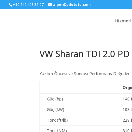
+90 242 408 35 07
alper@pilototo.com
Hizmetl
VW Sharan TDI 2.0 PD
Yazılım Öncesi ve Sonrası Performans Değerleri
Orij
Güç (hp)
140 
Güç (kW)
103
Tork (ft/lb)
229 f
Tork (NM)
310