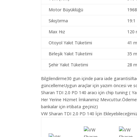
Motor Büyüklüğü
1968
Sıkıştırma
19:1
Max Hız
120 
Otoyol Yakıt Tüketimi
41 m
Birleşik Yakıt Tüketimi
35 m
Şehir Yakıt Tüketimi
28 m
Bilgilendirme30 gun içinde para iade garantisiR
güncellemeUygun araçlar için yazım öncesi ve s
Sharan TDI 2.0 PD 140 aracı için chip tuning ( Y
Her Yerine Hizmet İmkanımız Mevcuttur.Ödemelerin
bankalar için irtibata geçiniz)
VW Sharan TDI 2.0 PD 140 İçin Ekleyebileceğimiz