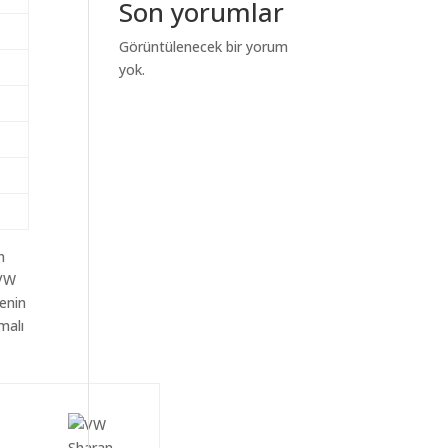
Son yorumlar
Görüntülenecek bir yorum
yok.
m
aVW
yenin
malı