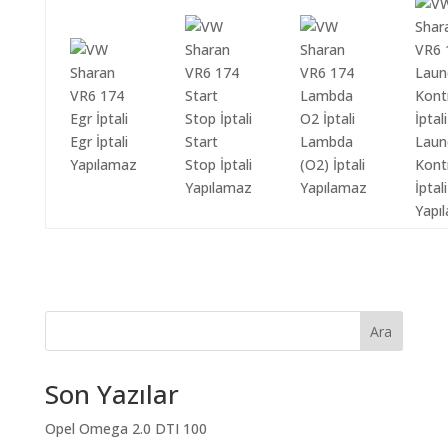
Egr İptali
Start
Lambda
Laun
Yapılamaz
Stop İptali
(O2) İptali
Kont
Yapılamaz
Yapılamaz
İptali
Yapı
Ara
Son Yazılar
Opel Omega 2.0 DTI 100