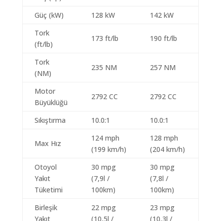
Güç (kW)
128 kW
142 kW
Tork
173 ft/lb
190 ft/lb
(ft/lb)
Tork
235 NM
257 NM
(NM)
Motor
2792 CC
2792 CC
Büyüklüğü
Sıkıştırma
10.0:1
10.0:1
124 mph
128 mph
Max Hız
(199 km/h)
(204 km/h)
Otoyol
30 mpg
30 mpg
Yakıt
(7,9l /
(7,8l /
Tüketimi
100km)
100km)
Birleşik
22 mpg
23 mpg
Yakıt
(10,5l /
(10,3l /