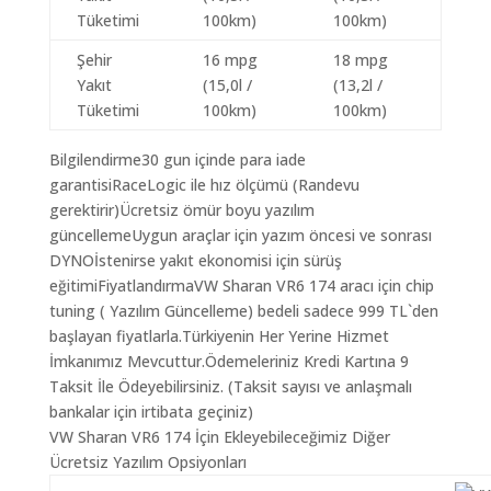
Tüketimi
100km)
100km)
Şehir
16 mpg
18 mpg
Yakıt
(15,0l /
(13,2l /
Tüketimi
100km)
100km)
Bilgilendirme30 gun içinde para iade
garantisiRaceLogic ile hız ölçümü (Randevu
gerektirir)Ücretsiz ömür boyu yazılım
güncellemeUygun araçlar için yazım öncesi ve sonrası
DYNOİstenirse yakıt ekonomisi için sürüş
eğitimiFiyatlandırmaVW Sharan VR6 174 aracı için chip
tuning ( Yazılım Güncelleme) bedeli sadece 999 TL`den
başlayan fiyatlarla.Türkiyenin Her Yerine Hizmet
İmkanımız Mevcuttur.Ödemeleriniz Kredi Kartına 9
Taksit İle Ödeyebilirsiniz. (Taksit sayısı ve anlaşmalı
bankalar için irtibata geçiniz)
VW Sharan VR6 174 İçin Ekleyebileceğimiz Diğer
Ücretsiz Yazılım Opsiyonları