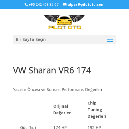
+90 242 408 35 07
alper@pilototo.com
Bir Sayfa Seçin
VW Sharan VR6 174
Yazılım Öncesi ve Sonrası Performans Değerleri
Chip
Orijinal
Tuning
Değerler
Değerleri
Güç (hp)
174 HP
192 HP