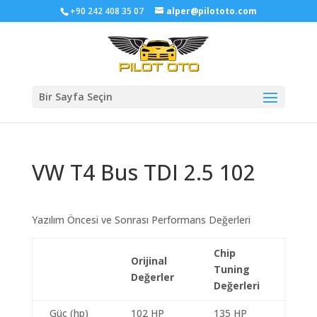
+90 242 408 35 07
alper@pilototo.com
Bir Sayfa Seçin
VW T4 Bus TDI 2.5 102
Yazılım Öncesi ve Sonrası Performans Değerleri
Chip
Orijinal
Tuning
Değerler
Değerleri
Güç (hp)
102 HP
135 HP