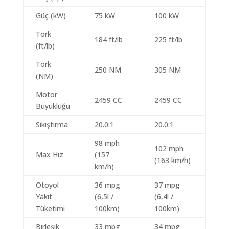
Güç (kW)
75 kW
100 kW
Tork
184 ft/lb
225 ft/lb
(ft/lb)
Tork
250 NM
305 NM
(NM)
Motor
2459 CC
2459 CC
Büyüklüğü
Sıkıştırma
20.0:1
20.0:1
98 mph
102 mph
Max Hız
(157
(163 km/h)
km/h)
Otoyol
36 mpg
37 mpg
Yakıt
(6,5l /
(6,4l /
Tüketimi
100km)
100km)
Birleşik
33 mpg
34 mpg