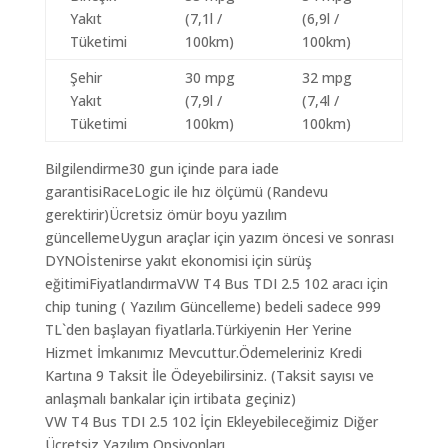
Yakıt
(7,1l /
(6,9l /
Tüketimi
100km)
100km)
Şehir
30 mpg
32 mpg
Yakıt
(7,9l /
(7,4l /
Tüketimi
100km)
100km)
Bilgilendirme30 gun içinde para iade
garantisiRaceLogic ile hız ölçümü (Randevu
gerektirir)Ücretsiz ömür boyu yazılım
güncellemeUygun araçlar için yazım öncesi ve sonrası
DYNOİstenirse yakıt ekonomisi için sürüş
eğitimiFiyatlandırmaVW T4 Bus TDI 2.5 102 aracı için
chip tuning ( Yazılım Güncelleme) bedeli sadece 999
TL`den başlayan fiyatlarla.Türkiyenin Her Yerine
Hizmet İmkanımız Mevcuttur.Ödemeleriniz Kredi
Kartına 9 Taksit İle Ödeyebilirsiniz. (Taksit sayısı ve
anlaşmalı bankalar için irtibata geçiniz)
VW T4 Bus TDI 2.5 102 İçin Ekleyebileceğimiz Diğer
Ücretsiz Yazılım Opsiyonları