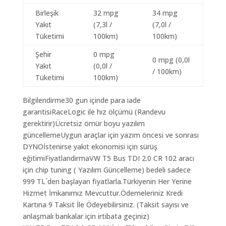
Birleşik
32 mpg
34 mpg
Yakıt
(7,3l /
(7,0l /
Tüketimi
100km)
100km)
Şehir
0 mpg
0 mpg (0,0l
Yakıt
(0,0l /
/ 100km)
Tüketimi
100km)
Bilgilendirme30 gun içinde para iade
garantisiRaceLogic ile hız ölçümü (Randevu
gerektirir)Ücretsiz ömür boyu yazılım
güncellemeUygun araçlar için yazım öncesi ve sonrası
DYNOİstenirse yakıt ekonomisi için sürüş
eğitimiFiyatlandırmaVW T5 Bus TDI 2.0 CR 102 aracı
için chip tuning ( Yazılım Güncelleme) bedeli sadece
999 TL`den başlayan fiyatlarla.Türkiyenin Her Yerine
Hizmet İmkanımız Mevcuttur.Ödemeleriniz Kredi
Kartına 9 Taksit İle Ödeyebilirsiniz. (Taksit sayısı ve
anlaşmalı bankalar için irtibata geçiniz)