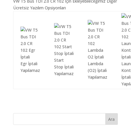
VW T5 Bus TDI 2.0 CR 102 İçin Ekleyebileceğimiz Diğer
Ücretsiz Yazılım Opsiyonları
Start
Egr İptali
Lambda
Laun
Stop İptali
Yapılamaz
(O2) İptali
Kont
Yapılamaz
Yapılamaz
İptali
Yapı
Ara