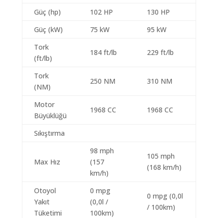
Güç (hp)
102 HP
130 HP
Güç (kW)
75 kW
95 kW
Tork
184 ft/lb
229 ft/lb
(ft/lb)
Tork
250 NM
310 NM
(NM)
Motor
1968 CC
1968 CC
Büyüklüğü
Sıkıştırma
98 mph
105 mph
Max Hız
(157
(168 km/h)
km/h)
Otoyol
0 mpg
0 mpg (0,0l
Yakıt
(0,0l /
/ 100km)
Tüketimi
100km)