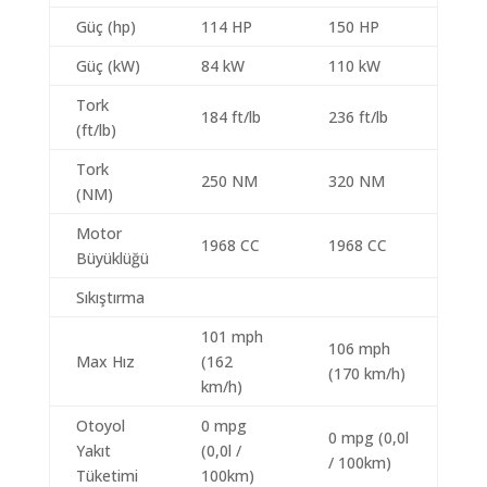
Güç (hp)
114 HP
150 HP
Güç (kW)
84 kW
110 kW
Tork
184 ft/lb
236 ft/lb
(ft/lb)
Tork
250 NM
320 NM
(NM)
Motor
1968 CC
1968 CC
Büyüklüğü
Sıkıştırma
101 mph
106 mph
Max Hız
(162
(170 km/h)
km/h)
Otoyol
0 mpg
0 mpg (0,0l
Yakıt
(0,0l /
/ 100km)
Tüketimi
100km)