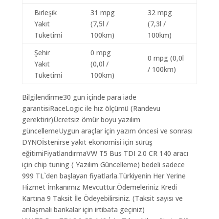
Birleşik
31 mpg
32 mpg
Yakıt
(7,5l /
(7,3l /
Tüketimi
100km)
100km)
Şehir
0 mpg
0 mpg (0,0l
Yakıt
(0,0l /
/ 100km)
Tüketimi
100km)
Bilgilendirme30 gun içinde para iade
garantisiRaceLogic ile hız ölçümü (Randevu
gerektirir)Ücretsiz ömür boyu yazılım
güncellemeUygun araçlar için yazım öncesi ve sonrası
DYNOİstenirse yakıt ekonomisi için sürüş
eğitimiFiyatlandırmaVW T5 Bus TDI 2.0 CR 140 aracı
için chip tuning ( Yazılım Güncelleme) bedeli sadece
999 TL`den başlayan fiyatlarla.Türkiyenin Her Yerine
Hizmet İmkanımız Mevcuttur.Ödemeleriniz Kredi
Kartına 9 Taksit İle Ödeyebilirsiniz. (Taksit sayısı ve
anlaşmalı bankalar için irtibata geçiniz)