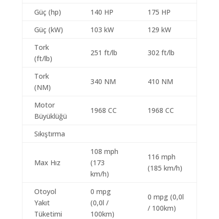
Güç (hp)
140 HP
175 HP
Güç (kW)
103 kW
129 kW
Tork
251 ft/lb
302 ft/lb
(ft/lb)
Tork
340 NM
410 NM
(NM)
Motor
1968 CC
1968 CC
Büyüklüğü
Sıkıştırma
108 mph
116 mph
Max Hız
(173
(185 km/h)
km/h)
Otoyol
0 mpg
0 mpg (0,0l
Yakıt
(0,0l /
/ 100km)
Tüketimi
100km)