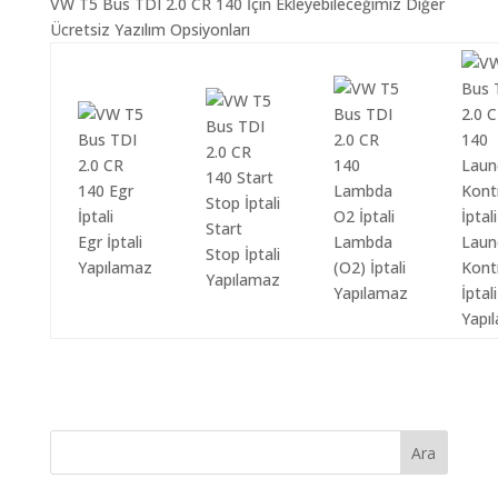
VW T5 Bus TDI 2.0 CR 140 İçin Ekleyebileceğimiz Diğer
Ücretsiz Yazılım Opsiyonları
Start
Egr İptali
Lambda
Laun
Stop İptali
Yapılamaz
(O2) İptali
Kont
Yapılamaz
Yapılamaz
İptali
Yapı
Ara