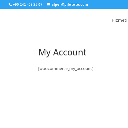
+90 242 408 35 07
alper@pilototo.com
Hizmetl
My Account
[woocommerce_my_account]