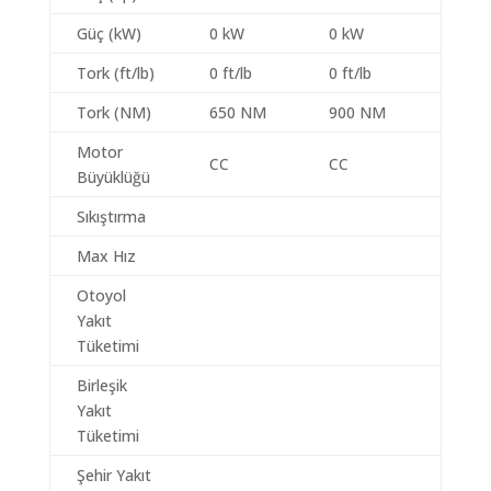
Güç (kW)
0 kW
0 kW
Tork (ft/lb)
0 ft/lb
0 ft/lb
Tork (NM)
650 NM
900 NM
Motor
CC
CC
Büyüklüğü
Sıkıştırma
Max Hız
Otoyol
Yakıt
Tüketimi
Birleşik
Yakıt
Tüketimi
Şehir Yakıt