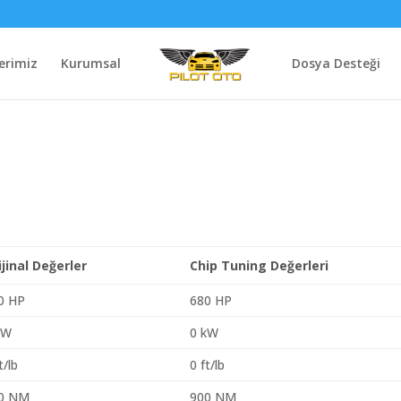
erimiz
Kurumsal
Dosya Desteği
ijinal Değerler
Chip Tuning Değerleri
0 HP
680 HP
kW
0 kW
t/lb
0 ft/lb
0 NM
900 NM