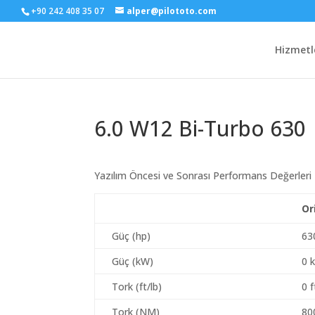
+90 242 408 35 07
alper@pilototo.com
Hizmetl
6.0 W12 Bi-Turbo 630
Yazılım Öncesi ve Sonrası Performans Değerleri
Or
Güç (hp)
63
Güç (kW)
0 
Tork (ft/lb)
0 f
Tork (NM)
80