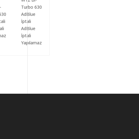
ali
AdBlue
maz
İptali
Yapılamaz