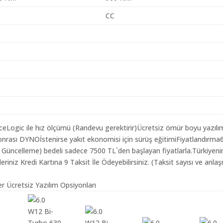
CC
aceLogic ile hız ölçümü (Randevu gerektirir)Ücretsiz ömür boyu yazılı
nrası DYNOİstenirse yakıt ekonomisi için sürüş eğitimiFiyatlandırma
m Güncelleme) bedeli sadece 7500 TL`den başlayan fiyatlarla.Türkiyeni
iz Kredi Kartına 9 Taksit İle Ödeyebilirsiniz. (Taksit sayısı ve anlaş
r Ücretsiz Yazılım Opsiyonları