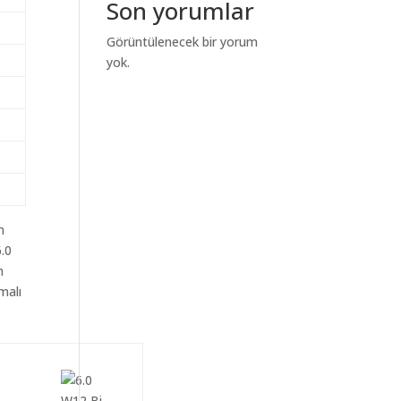
Son yorumlar
Görüntülenecek bir yorum
yok.
m
6.0
n
malı