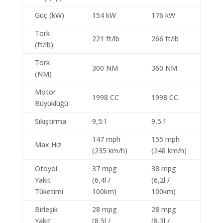
Güç (kW)
154 kW
176 kW
Tork
221 ft/lb
266 ft/lb
(ft/lb)
Tork
300 NM
360 NM
(NM)
Motor
1998 CC
1998 CC
Büyüklüğü
Sıkıştırma
9,5:1
9,5:1
147 mph
155 mph
Max Hız
(235 km/h)
(248 km/h)
Otoyol
37 mpg
38 mpg
Yakıt
(6,4l /
(6,2l /
Tüketimi
100km)
100km)
Birleşik
28 mpg
28 mpg
Yakıt
(8,5l /
(8,3l /