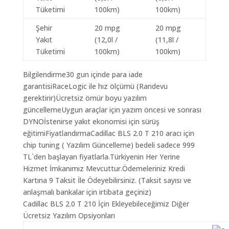
Tüketimi
100km)
100km)
Şehir
20 mpg
20 mpg
Yakıt
(12,0l /
(11,8l /
Tüketimi
100km)
100km)
Bilgilendirme30 gun içinde para iade
garantisiRaceLogic ile hız ölçümü (Randevu
gerektirir)Ücretsiz ömür boyu yazılım
güncellemeUygun araçlar için yazım öncesi ve sonrası
DYNOİstenirse yakıt ekonomisi için sürüş
eğitimiFiyatlandırmaCadillac BLS 2.0 T 210 aracı için
chip tuning ( Yazılım Güncelleme) bedeli sadece 999
TL`den başlayan fiyatlarla.Türkiyenin Her Yerine
Hizmet İmkanımız Mevcuttur.Ödemeleriniz Kredi
Kartına 9 Taksit İle Ödeyebilirsiniz. (Taksit sayısı ve
anlaşmalı bankalar için irtibata geçiniz)
Cadillac BLS 2.0 T 210 İçin Ekleyebileceğimiz Diğer
Ücretsiz Yazılım Opsiyonları