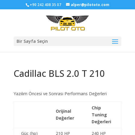
+90 242 408 35 07
alper@pilototo.com
Bir Sayfa Seçin
Cadillac BLS 2.0 T 210
Yazılım Öncesi ve Sonrası Performans Değerleri
Chip
Orijinal
Tuning
Değerler
Değerleri
Güç (hp)
210 HP
240 HP