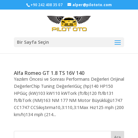
+90 242 408 35 07
alper@pilototo.com
Bir Sayfa Seçin
Alfa Romeo GT 1.8 TS 16V 140
Yazılım Öncesi ve Sonrası Performans Değerleri Orijinal
DeğerlerChip Tuning DeğerleriGüç (hp)140 HP150
HPGüç (kW)103 kW110 kWTork (ft/lb)120 ft/lb131
ft/lbTork (NM)163 NM 177 NM Motor Büyüklüğü1747
CC1747 CCSıkıştırma10,3:110,3:1Max Hız125 mph (200
km/h)134 mph (214...
Ara