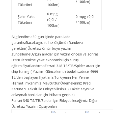
/ 100km)
Tüketimi
100km)
0 mpg
Şehir Yakıt
0 mpg (0,0l
(0,0l /
Tüketimi
/ 100km)
100km)
Bilgilendirme30 gun içinde para iade
garantisiRaceLogic ile hız ölçümü (Randevu
gerektirir)Ücretsiz ömür boyu yazılım
güncellemeUygun araçlar için yazım öncesi ve sonrası
DYNOİstenirse yakıt ekonomisi için sürüş
eğitimiFiyatlandırmaFerrari 348 TS/TB/Spider aracı için
chip tuning ( Yazılım Güncelleme) bedeli sadece 4999
TL`den başlayan fiyatlarla.Türkiyenin Her Yerine
Hizmet İmkanımız Mevcuttur.Ödemeleriniz Kredi
Kartına 9 Taksit İle Ödeyebilirsiniz. (Taksit sayısı ve
anlaşmalı bankalar için irtibata geçiniz)
Ferrari 348 TS/TB/Spider İçin Ekleyebileceğimiz Diğer
Ücretsiz Yazılım Opsiyonları