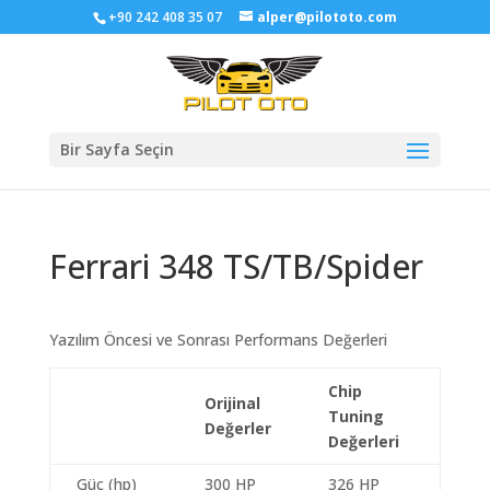
+90 242 408 35 07
alper@pilototo.com
Bir Sayfa Seçin
Ferrari 348 TS/TB/Spider
Yazılım Öncesi ve Sonrası Performans Değerleri
Chip
Orijinal
Tuning
Değerler
Değerleri
Güç (hp)
300 HP
326 HP