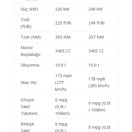
Güç (kW)
220 kW
240 kW
Tork
225 ft/lb
249 ft/lb
(ft/lb)
Tork (NM)
305 NM
337 NM
Motor
3405 CC
3405 CC
Büyüklüğü
Sıkıştırma
10.0:1
10.0:1
173 mph
178 mph
Max Hız
(277
(285 km/h)
km/h)
Otoyol
0 mpg
0 mpg (0,0l
Yakıt
(0,0l /
/ 100km)
Tüketimi
100km)
Birleşik
0 mpg
0 mpg (0,0l
Yakıt
(0,0l /